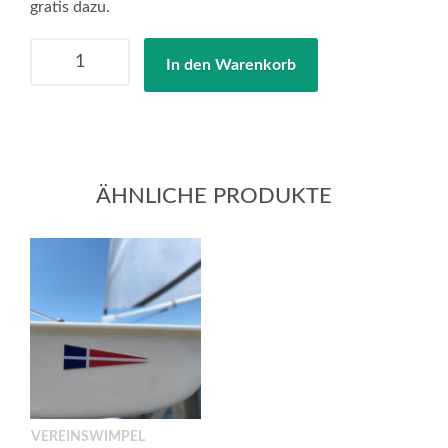
gratis dazu.
Vereinswimpel
In den Warenkorb
neu
erstellen
Menge
ÄHNLICHE PRODUKTE
VEREINSWIMPEL