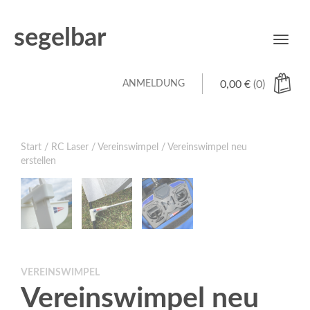
segelbar
Toggl
navig
ANMELDUNG
0,00
€
(0)
Start
/
RC Laser
/
Vereinswimpel
/ Vereinswimpel neu
erstellen
VEREINSWIMPEL
Vereinswimpel neu