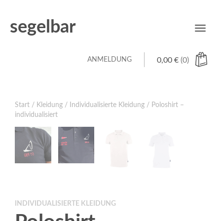
segelbar
Toggl
navig
ANMELDUNG
0,00
€
(0)
Start
/
Kleidung
/
Individualisierte Kleidung
/ Poloshirt –
individualisiert
INDIVIDUALISIERTE KLEIDUNG