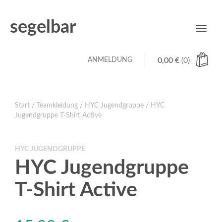
segelbar
Toggl
navig
ANMELDUNG
0,00
€
(0)
Start
/
Teamkleidung
/
HYC Jugendgruppe
/ HYC
Jugendgruppe T-Shirt Active
HYC JUGENDGRUPPE
HYC Jugendgruppe
T-Shirt Active