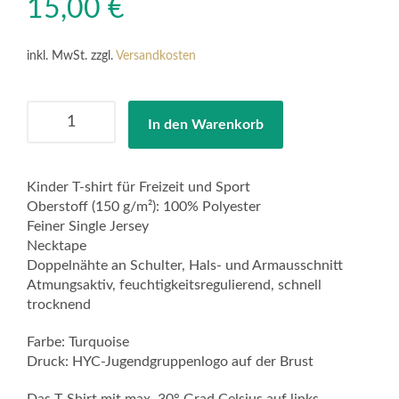
15,00
€
inkl. MwSt.
zzgl.
Versandkosten
HYC
In den Warenkorb
Jugendgruppe
T-
Shirt
Kinder T-shirt für Freizeit und Sport
Active
Oberstoff (150 g/m²): 100% Polyester
Menge
Feiner Single Jersey
Necktape
Doppelnähte an Schulter, Hals- und Armausschnitt
Atmungsaktiv, feuchtigkeitsregulierend, schnell
trocknend
Farbe: Turquoise
Druck: HYC-Jugendgruppenlogo auf der Brust